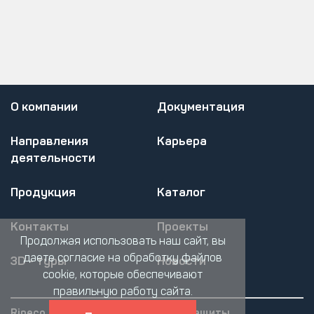
О компании
Документация
Направления
Карьера
деятельности
Продукция
Каталог
Контакты
Проекты
Продолжая использовать наш сайт, вы
даете согласие на обработку файлов
3D - туры
Новости
cookie, которые обеспечивают
правильную работу сайта.
Rineco
Политика обработки и защиты